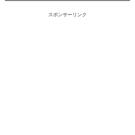
サーバー（操作される）側の端末に...
スポンサーリンク