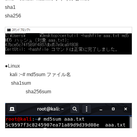
sha1
sha256
●Linux
kali :~# md5sum ファイル名
sha1sum
sha256sum