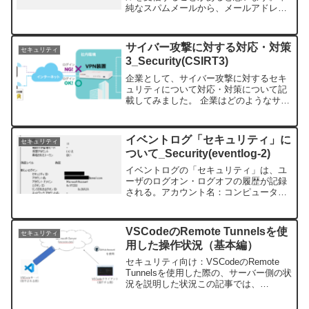
純なスパムメールから、メールアドレス
や送信者名に有名企業や銀行などの名前
を含んた標的型メールが送られると思い
ます。なりすましメールについて記載し
サイバー攻撃に対する対応・対策
セキュリティ
てみました。なりすましメ...
3_Security(CSIRT3)
企業として、サイバー攻撃に対するセキ
ュリティについて対応・対策について記
載してみました。 企業はどのようなサイ
バー攻撃を受けるのか？ 手口や被害で
分類すると複雑になりますので、主に攻
撃の種類で数えた場合、下記の５点にな
イベントログ「セキュリティ」に
セキュリティ
ります。①標的型メール...
ついて_Security(eventlog-2)
イベントログの「セキュリティ」は、ユ
ーザのログオン・ログオフの履歴が記録
される。アカウント名：コンピュータ名
＄セキュリティID；コンピュータ名\ユー
ザ名イベントＩＤ（Windows10）
4624/4625ローカルログオンの成功/失敗
VSCodeのRemote Tunnelsを使
セキュリティ
4634...
用した操作状況（基本編）
セキュリティ向け：VSCodeのRemote
Tunnelsを使用した際の、サーバー側の状
況を説明した状況この記事では、
Windows上でVScodeの使い方と、操作さ
れる端末側の状況を解説します。下準備: