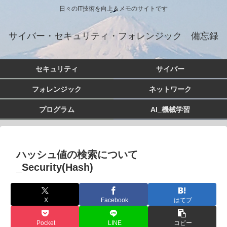
日々のIT技術を向上＆メモのサイトです
サイバー・セキュリティ・フォレンジック 備忘録
セキュリティ
サイバー
フォレンジック
ネットワーク
プログラム
AI_機械学習
ハッシュ値の検索について
_Security(Hash)
X
Facebook
はてブ
Pocket
LINE
コピー